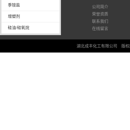
季铵盐
13971392419
公司简介
荣誉资质
增塑剂
联系我们
硅油/硅氧烷
在线留言
湖北成丰化工有限公司
版权所有