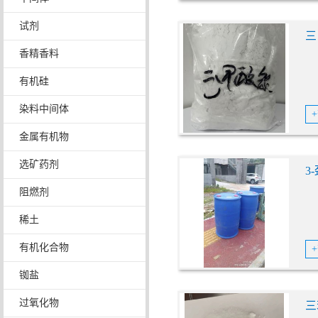
试剂
三
香精香料
有机硅
染料中间体
金属有机物
选矿药剂
3
阻燃剂
稀土
有机化合物
铷盐
过氧化物
三