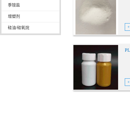
季铵盐
增塑剂
硅油/硅氧烷
PL