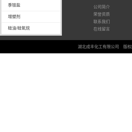
季铵盐
13971392419
公司简介
荣誉资质
增塑剂
联系我们
硅油/硅氧烷
在线留言
湖北成丰化工有限公司
版权所有