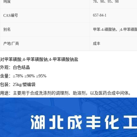
纯度
78、90、95、98
657-84-1
CAS编号
别名
甲苯-4-磺酸钠，;4-甲苯磺
产地/厂商
成丰
对甲苯磺酸
;4-甲苯磺酸钠;4-甲苯磺酸钠盐
外观：白色结晶
含量：≥78% ≥90% ≥95%
包装：25kg/塑编袋
用途：
主要用于合成洗涤剂的调理剂、助溶剂，以及医药合成中间体。