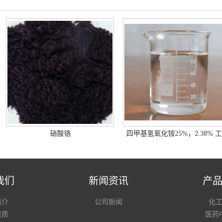
硝酸铬
四甲基氢氧化铵25%，2.38% 工
级/电子级
我们
新闻资讯
产
简介
公司新闻
化
资质
医药