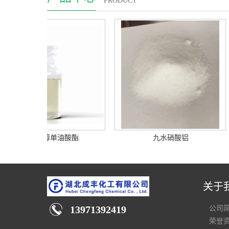
PRODUCT
季戊四醇单油酸酯
九水硝酸铝
关于
13971392419
公司
荣誉