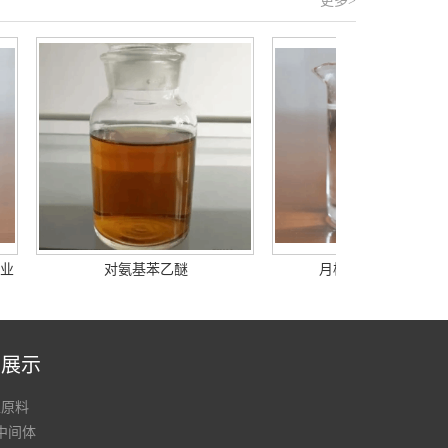
更多>
业
对氨基苯乙醚
月桂胺二亚丙基二胺
品展示
工原料
中间体