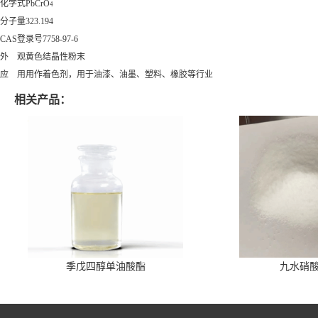
化学式
PbCrO
4
分子量
323.194
CAS登录号
7758-97-6
外 观
黄色结晶性粉末
应 用
用作着色剂，用于油漆、油墨、塑料、橡胶等行业
相关产品：
季戊四醇单油酸酯
九水硝