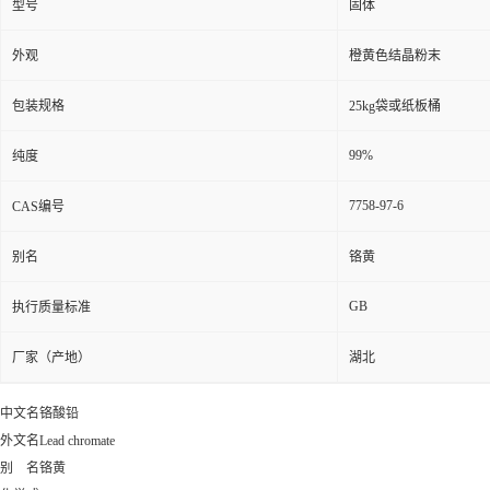
型号
固体
外观
橙黄色结晶粉末
包装规格
25kg袋或纸板桶
99%
纯度
7758-97-6
CAS编号
别名
铬黄
GB
执行质量标准
厂家（产地）
湖北
中文名
铬酸铅
外文名
Lead chromate
别 名
铬黄