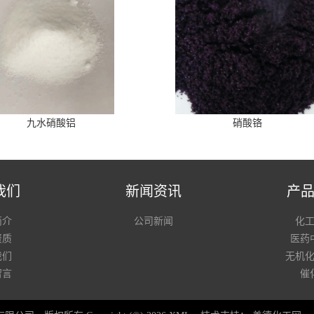
九水硝酸铝
硝酸铬
我们
新闻资讯
产
简介
公司新闻
化
资质
医药
我们
无机
留言
催