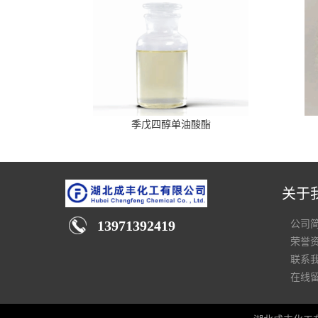
季戊四醇单油酸酯
关于
13971392419
公司
荣誉
联系
在线