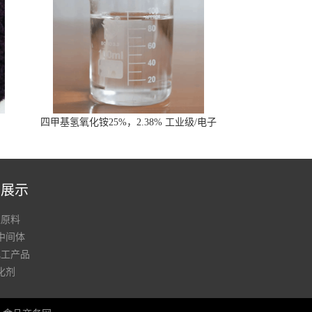
四甲基氢氧化铵25%，2.38% 工业级/电子
级
品展示
工原料
中间体
化工产品
化剂