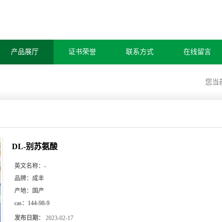
产品展厅
证书荣誉
联系方式
在线留言
您当
DL-别苏氨酸
英文名称：
-
品牌：
成丰
产地：
国产
cas：
144-98-9
发布日期：
2023-02-17