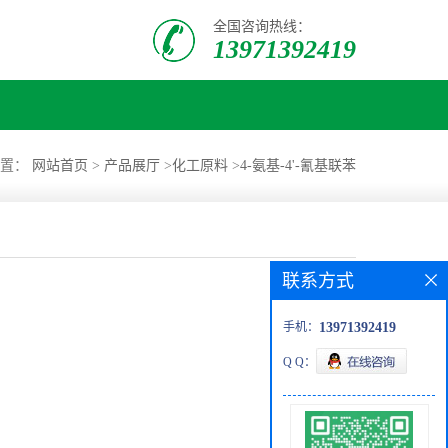
全国咨询热线：
13971392419
位置：
网站首页
>
产品展厅
>
化工原料
>
4-氨基-4'-氰基联苯
联系方式
手机：
13971392419
Q Q：