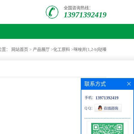
全国咨询热线：
13971392419
位置：
网站首页
>
产品展厅
>
化工原料
>
咪唑并[1,2-b]哒嗪
联系方式
手机：
13971392419
Q Q：