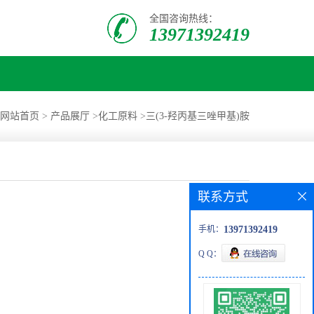
全国咨询热线：
13971392419
网站首页
>
产品展厅
>
化工原料
>
三(3-羟丙基三唑甲基)胺
联系方式
手机：
13971392419
Q Q：