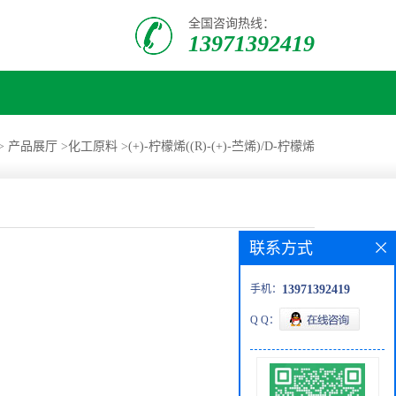
全国咨询热线：
13971392419
>
产品展厅
>
化工原料
>
(+)-柠檬烯((R)-(+)-苎烯)/D-柠檬烯
联系方式
手机：
13971392419
Q Q：