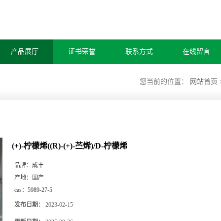
产品展厅
证书荣誉
联系方式
在线留言
您当前的位置：
网站首页
(+)-柠檬烯((R)-(+)-苎烯)/D-柠檬烯
品牌：
成丰
产地：
国产
cas：
5989-27-5
发布日期：
2023-02-15