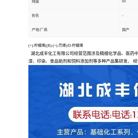
69
纯度
-
别名
产地/厂商
国产
(+)-柠檬烯((R)-(+)-苎烯)/D-柠檬烯
湖北成丰化工有限公司经营范围涉及精细化学品、医药中
漆、印染、食品助剂和饲料添加剂等多种产品集研发、
经