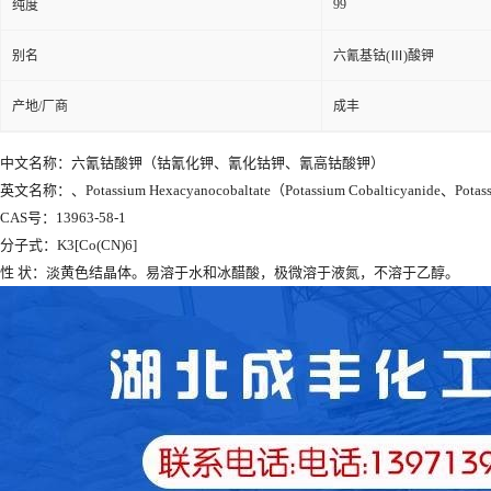
99
纯度
别名
六氰基钴(Ⅲ)酸钾
产地/厂商
成丰
中文名称：六氰钴酸钾（钴氰化钾、氰化钴钾、氰高钴酸钾）
英文名称：、Potassium Hexacyanocobaltate（Potassium Cobalticyanide、Potassiu
CAS号：13963-58-1
分子式：K3[Co(CN)6]
性 状：淡黄色结晶体。易溶于水和冰醋酸，极微溶于液氮，不溶于乙醇。