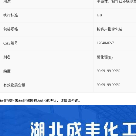
用途
半岛体，制作红外探测
GB
执行标准
包装规格
按客户指定包装
12040-02-7
CAS编号
别名
碲化锡(II)
99.99~99.999%
纯度
99.99~99.999%
有效物质含量
碲化锡粉末/碲化锡颗粒/碲化锡块状，详情请咨询。