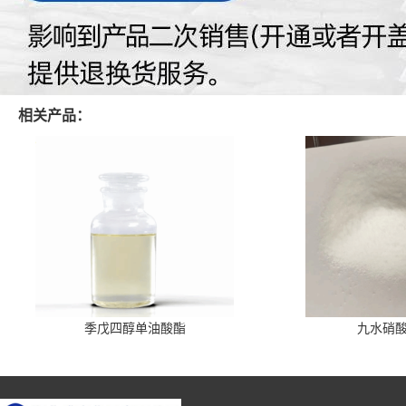
相关产品：
季戊四醇单油酸酯
九水硝