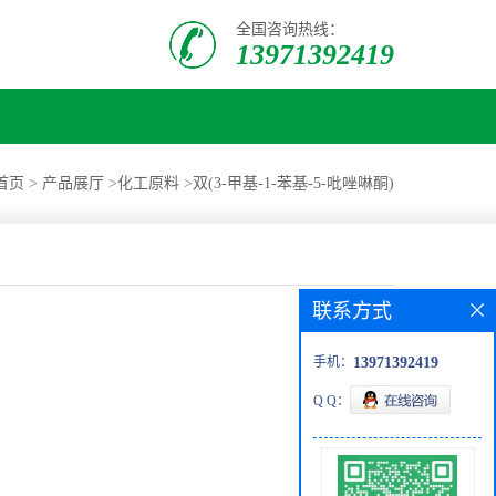
全国咨询热线：
13971392419
首页
>
产品展厅
>
化工原料
>
双(3-甲基-1-苯基-5-吡唑啉酮)
联系方式
手机：
13971392419
Q Q：