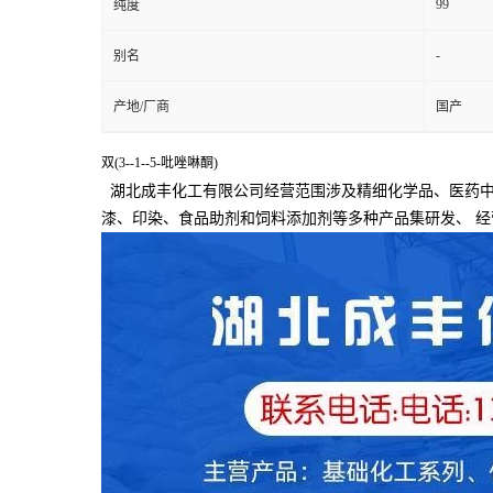
99
纯度
-
别名
产地/厂商
国产
双(3--1--5-吡唑啉酮)
湖北成丰化工有限公司经营范围涉及精细化学品、医药中
漆、印染、食品助剂和饲料添加剂等多种产品集研发、
经